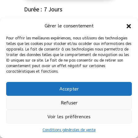
Durée : 7 Jours
et 6 Nuits
Gérer le consentement
Niveau : 3 Chaussures
Pour offrir les meilleures expériences, nous utilisons des technologies
telles que les cookies pour stocker et/ou accéder aux informations des
Les Chemins de Traverse, côté Provence,
appareils. Le fait de consentir à ces technologies nous permettra de
traiter des données telles que le comportement de navigation ou les
c’est sur les terres de Giono, sur les traces
ID uniques sur ce site. Le fait de ne pas consentir ou de retirer son
de 3 abbayes Chalaisiennes.
consentement peut avoir un effet négatif sur certaines
Un peu à l’image d’une transhumance, nous
caractéristiques et fonctions.
remontons la moyenne Durance et le
Buëch par les hauteurs.
Accepter
Notre parcours est chargé de son
Refuser
patrimoine géologique, naturel et
historique.
Voir les préférences
Il s’étire de l’imposante montage de Lure
Conditions générales de vente
et son abbaye préservée, domine